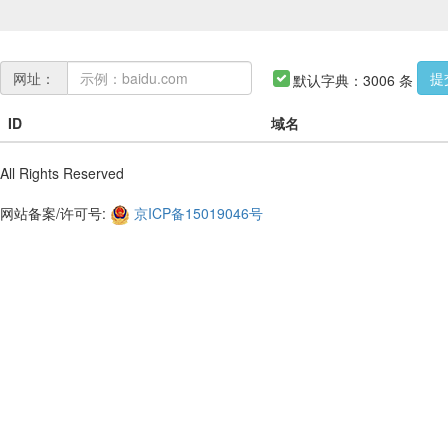
子
网址：
提
默认字典：3006 条
域
名
ID
域名
爆
破
All Rights Reserved
网站备案/许可号:
京ICP备15019046号